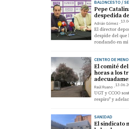
BALONCESTO / S
Pepe Catalina
despedida de
13.0
Adrián Gómez
El director depo
despide del que 
rondando en mi 
CENTRO DE MENO
El comité de
horas a los t
adecuadame
13.06.2
Raúl Ruano
UGT y CCOO sosti
respiro" y adel
SANIDAD
El sindicato 