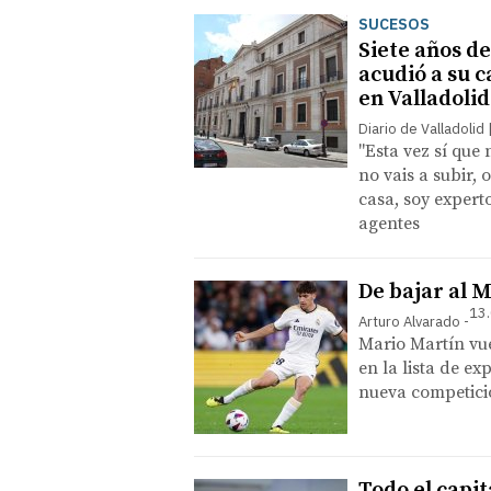
SUCESOS
Siete años de
acudió a su c
en Valladolid
Diario de Valladolid
"Esta vez sí que 
no vais a subir, 
casa, soy expert
agentes
De bajar al 
13.
Arturo Alvarado
Mario Martín vue
en la lista de e
nueva competici
Todo el capit