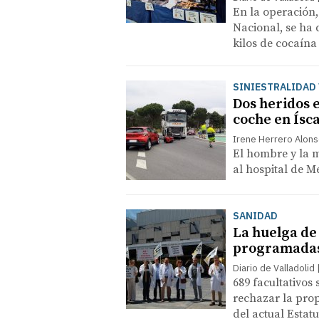
En la operación,
Nacional, se ha 
kilos de cocaína
SINIESTRALIDAD 
Dos heridos 
coche en Ísc
Irene Herrero Alon
El hombre y la m
al hospital de 
SANIDAD
La huelga de 
programadas 
Diario de Valladolid
689 facultativos
rechazar la prop
del actual Estat