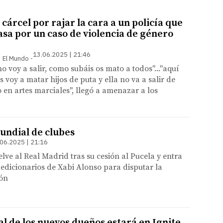
 cárcel por rajar la cara a un policía que
asa por un caso de violencia de género
13.06.2025 | 21:46
 | El Mundo
no voy a salir, como subáis os mato a todos"..."aquí
os voy a matar hijos de puta y ella no va a salir de
o en artes marciales", llegó a amenazar a los
Mundial de clubes
06.2025 | 21:16
lve al Real Madrid tras su cesión al Pucela y entra
xpedicionarios de Xabi Alonso para disputar la
ón
al de los nuevos dueños estará en Ignite