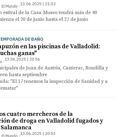
13.06.2025 | 21:02
 | El Mundo
 estival de la Casa-Museo tendrá más de 40
ienza el 20 de junio hasta el 27 de junio
TEMPORADA DE BAÑO
puzón en las piscinas de Valladolid:
uchas ganas"
13.06.2025 | 20:56
so
icipales de Juan de Austria, Canterac, Rondilla y
ren hasta septiembre
rada: "El 17 tenemos la inspección de Sanidad y a
 rematar"
los cuatro mercheros de la
ón de droga en Valladolid fugados y
n Salamanca
13.06.2025 | 20:53
 | El Mundo