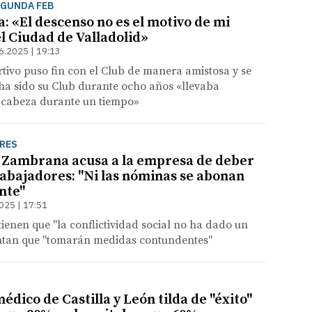
EGUNDA FEB
: «El descenso no es el motivo de mi
l Ciudad de Valladolid»
6.2025 | 19:13
rtivo puso fin con el Club de manera amistosa y se
ha sido su Club durante ocho años «llevaba
cabeza durante un tiempo»
RES
l Zambrana acusa a la empresa de deber
rabajadores: "Ni las nóminas se abonan
nte"
025 | 17:51
enen que "la conflictividad social no ha dado un
antan que "tomarán medidas contundentes"
médico de Castilla y León tilda de "éxito"