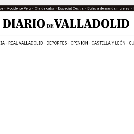
se
Accidente Perú
Ola de calor
Especial Cecilia
Búho a demanda mujeres
IA
REAL VALLADOLID
DEPORTES
OPINIÓN
CASTILLA Y LEÓN
CU