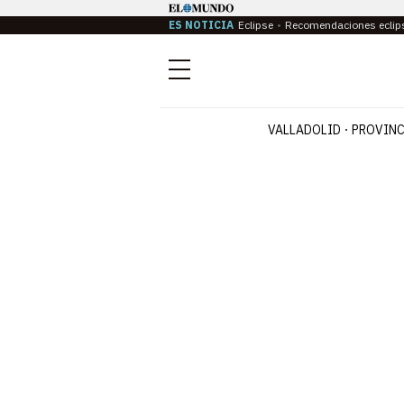
ES NOTICIA
Eclipse
Recomendaciones eclip
Menú
VALLADOLID
PROVINC