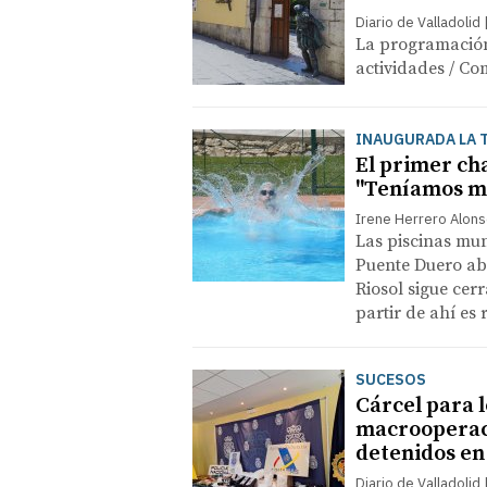
Diario de Valladolid
La programación
actividades / Com
INAUGURADA LA 
El primer cha
"Teníamos m
Irene Herrero Alon
Las piscinas mun
Puente Duero ab
Riosol sigue cer
partir de ahí es
SUCESOS
Cárcel para 
macrooperaci
detenidos e
Diario de Valladolid