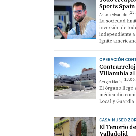
Sports Spain
13.
Arturo Alvarado
La sociedad limi
inversión de tod
independiente a
Ignite americano
OPERACIÓN CON
Contrarreloj
Villanubla al
13.06.
Sergio Marín
El órgano llegó 
médica dio comie
Local y Guardia 
CASA-MUSEO ZOR
El Tenorio de
Valladolid