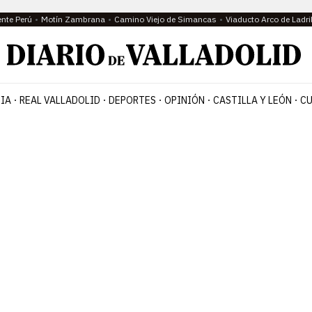
ente Perú
Motín Zambrana
Camino Viejo de Simancas
Viaducto Arco de Ladri
IA
REAL VALLADOLID
DEPORTES
OPINIÓN
CASTILLA Y LEÓN
CU