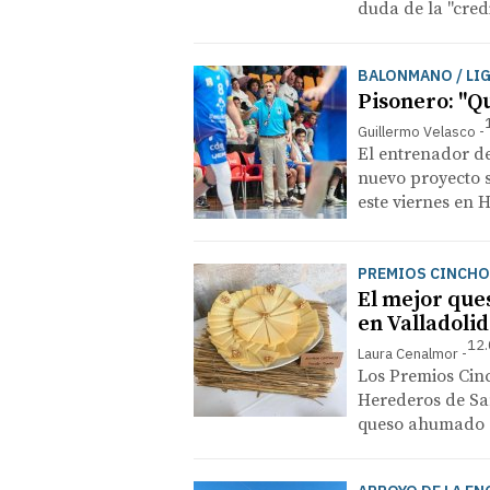
duda de la "cred
BALONMANO / LI
Pisonero: "Q
Guillermo Velasco
El entrenador del
nuevo proyecto s
este viernes en 
PREMIOS CINCHO
El mejor ques
en Valladolid
12.
Laura Cenalmor
Los Premios Ci
Herederos de Sa
queso ahumado 