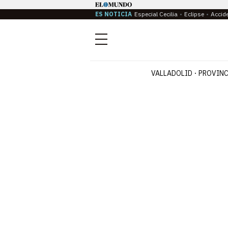
ES NOTICIA
Especial Cecilia
Eclipse
Accid
Menú
VALLADOLID
PROVINC