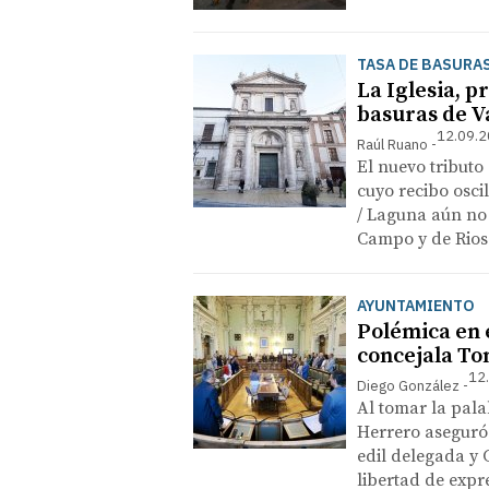
TASA DE BASURA
La Iglesia, p
basuras de V
12.09.2
Raúl Ruano
El nuevo tributo 
cuyo recibo oscil
/ Laguna aún no
Campo y de Rios
AYUNTAMIENTO
Polémica en e
concejala To
12
Diego González
Al tomar la palab
Herrero aseguró 
edil delegada y 
libertad de expr