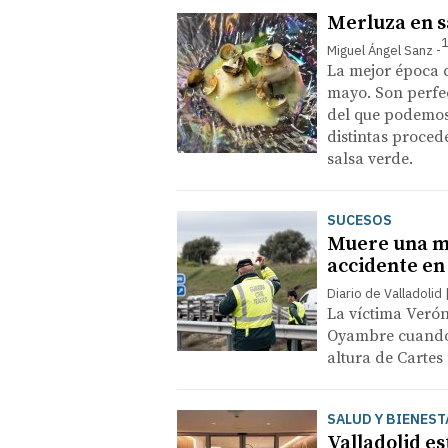
Merluza en s
1
Miguel Ángel Sanz
La mejor época 
mayo. Son perfe
del que podemos 
distintas proce
salsa verde.
SUCESOS
Muere una m
accidente en
Diario de Valladolid
La víctima Verón
Oyambre cuando s
altura de Cartes 
SALUD Y BIENEST
Valladolid es