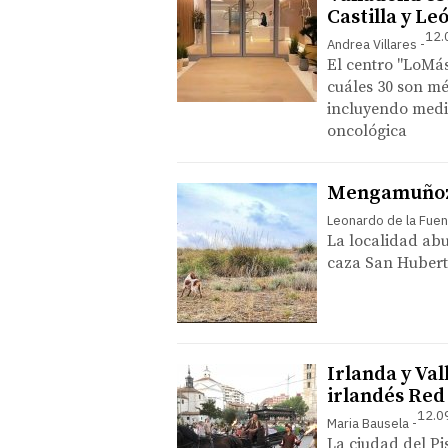
Castilla y Le
12.
Andrea Villares
El centro "LoMás
cuáles 30 son mé
incluyendo medic
oncológica
Mengamuñoz s
Leonardo de la Fue
La localidad abu
caza San Hubert
Irlanda y Val
irlandés Red
12.0
Maria Bausela
La ciudad del Pi