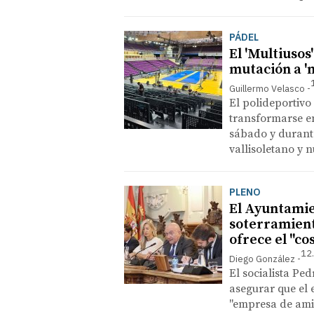
PÁDEL
El 'Multiuso
mutación a '
Guillermo Velasco
El polideportivo
transformarse en
sábado y durante
vallisoletano y 
PLENO
El Ayuntamie
soterramient
ofrece el "co
12
Diego González
El socialista Pe
asegurar que el 
"empresa de amig