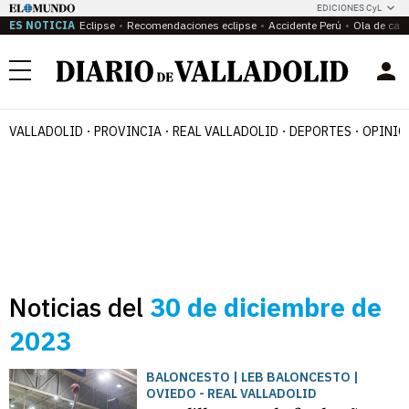
EDICIONES CyL
ES NOTICIA
Eclipse
Recomendaciones eclipse
Accidente Perú
Ola de calo
Menú
VALLADOLID
PROVINCIA
REAL VALLADOLID
DEPORTES
OPINIÓ
Noticias del
30 de diciembre de
2023
BALONCESTO | LEB BALONCESTO |
OVIEDO - REAL VALLADOLID