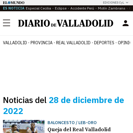
EDICIONES CyL
ES NOTICIA
Especial Cecilia
Eclipse
Accidente Perú
Motín Zambrana
Ca
Menú
VALLADOLID
PROVINCIA
REAL VALLADOLID
DEPORTES
OPINIÓ
Noticias del
28 de diciembre de
2022
BALONCESTO / LEB-ORO
Queja del Real Valladolid