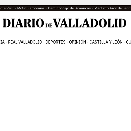
ente Perú
Motín Zambrana
Camino Viejo de Simancas
Viaducto Arco de Ladri
IA
REAL VALLADOLID
DEPORTES
OPINIÓN
CASTILLA Y LEÓN
CU