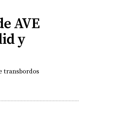
 de AVE
id y
de transbordos