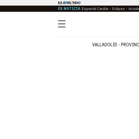
ES NOTICIA
Especial Cecilia
Eclipse
Accid
Menú
VALLADOLID
PROVINC