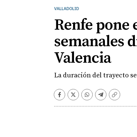
VALLADOLID
Renfe pone e
semanales di
Valencia
La duración del trayecto se
Facebook
Twitter
Whatsapp
Telegram
Copiar
enlace