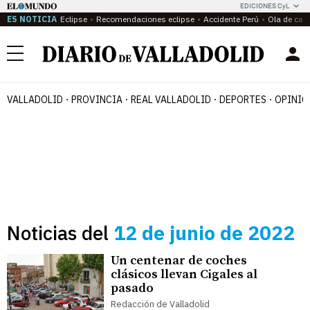
EDICIONES CyL
ES NOTICIA
Eclipse
Recomendaciones eclipse
Accidente Perú
Ola de calo
Menú
VALLADOLID
PROVINCIA
REAL VALLADOLID
DEPORTES
OPINIÓ
Noticias del
12 de junio de 2022
Un centenar de coches
clásicos llevan Cigales al
pasado
Redacción de Valladolid