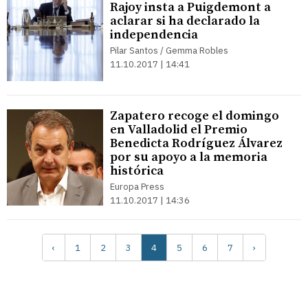
Rajoy insta a Puigdemont a
aclarar si ha declarado la
independencia
Pilar Santos / Gemma Robles
11.10.2017 | 14:41
Zapatero recoge el domingo
en Valladolid el Premio
Benedicta Rodríguez Álvarez
por su apoyo a la memoria
histórica
Europa Press
11.10.2017 | 14:36
‹
1
2
3
4
5
6
7
›