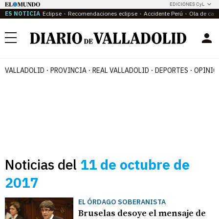
EDICIONES CyL
ES NOTICIA
Eclipse
Recomendaciones eclipse
Accidente Perú
Ola de calo
Menú
VALLADOLID
PROVINCIA
REAL VALLADOLID
DEPORTES
OPINIÓ
Noticias del
11 de octubre de
2017
EL ÓRDAGO SOBERANISTA
Bruselas desoye el mensaje de