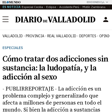
EDICIONES CyL
ES NOTICIA
Especial Cecilia
Eclipse
Accidente Perú
Motín Zambrana
Ca
Menú
VALLADOLID
PROVINCIA
REAL VALLADOLID
DEPORTES
OPINIÓ
ESPECIALES
Cómo tratar dos adicciones sin
sustancia: la ludopatía, y la
adicción al sexo
- PUBLIRREPORTAJE - La adicción es un
problema complejo y generalizado que
afecta a millones de personas en todo el
mundo. Si bien la adicción a sustancias