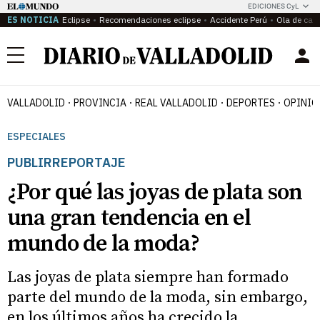
EDICIONES CyL
ES NOTICIA
Eclipse
Recomendaciones eclipse
Accidente Perú
Ola de calo
Menú
VALLADOLID
PROVINCIA
REAL VALLADOLID
DEPORTES
OPINIÓ
ESPECIALES
PUBLIRREPORTAJE
¿Por qué las joyas de plata son
una gran tendencia en el
mundo de la moda?
Las joyas de plata siempre han formado
parte del mundo de la moda, sin embargo,
en los últimos años ha crecido la