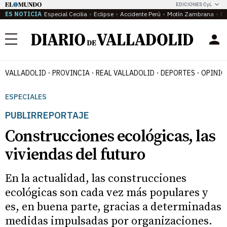
EDICIONES CyL
ES NOTICIA
Especial Cecilia
Eclipse
Accidente Perú
Motín Zambrana
Ca
Menú
VALLADOLID
PROVINCIA
REAL VALLADOLID
DEPORTES
OPINIÓ
ESPECIALES
PUBLIRREPORTAJE
Construcciones ecológicas, las
viviendas del futuro
En la actualidad, las construcciones
ecológicas son cada vez más populares y
es, en buena parte, gracias a determinadas
medidas impulsadas por organizaciones.