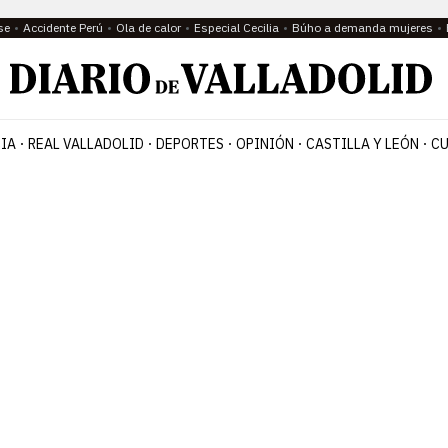
se
Accidente Perú
Ola de calor
Especial Cecilia
Búho a demanda mujeres
IA
REAL VALLADOLID
DEPORTES
OPINIÓN
CASTILLA Y LEÓN
CU