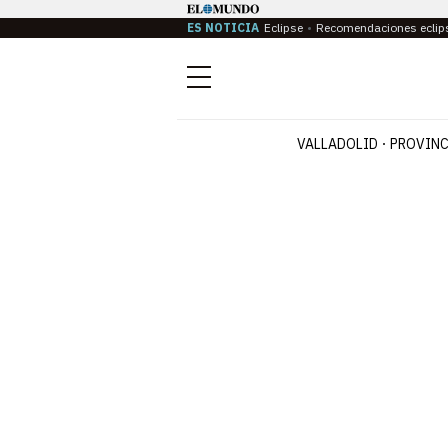
ES NOTICIA
Eclipse
Recomendaciones eclip
Menú
VALLADOLID
PROVINC