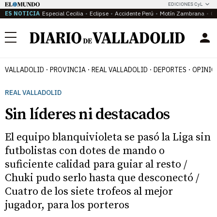
EDICIONES CyL
ES NOTICIA
Especial Cecilia
Eclipse
Accidente Perú
Motín Zambrana
Ca
Menú
VALLADOLID
PROVINCIA
REAL VALLADOLID
DEPORTES
OPINIÓ
REAL VALLADOLID
Sin líderes ni destacados
El equipo blanquivioleta se pasó la Liga sin
futbolistas con dotes de mando o
suficiente calidad para guiar al resto /
Chuki pudo serlo hasta que desconectó /
Cuatro de los siete trofeos al mejor
jugador, para los porteros