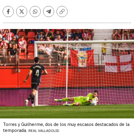
Facebook
Twitter
Whatsapp
Telegram
Copiar
enlace
Torres y Guilherme, dos de los muy escasos destacados de la
temporada.
REAL VALLADOLID