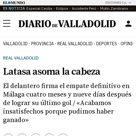
EDICIONES CyL
ES NOTICIA
Especial Cecilia
Eclipse
Accidente Perú
Motín Zambrana
Ca
Menú
VALLADOLID
PROVINCIA
REAL VALLADOLID
DEPORTES
OPINIÓ
REAL VALLADOLID
Latasa asoma la cabeza
El delantero firma el empate definitivo en
Málaga cuatro meses y nueve días después
de lograr su último gol / «Acabamos
insatisfechos porque pudimos haber
ganado»