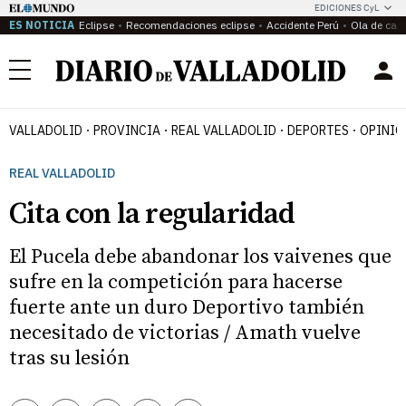
EDICIONES CyL
ES NOTICIA
Eclipse
Recomendaciones eclipse
Accidente Perú
Ola de calo
Menú
VALLADOLID
PROVINCIA
REAL VALLADOLID
DEPORTES
OPINIÓ
REAL VALLADOLID
Cita con la regularidad
El Pucela debe abandonar los vaivenes que
sufre en la competición para hacerse
fuerte ante un duro Deportivo también
necesitado de victorias / Amath vuelve
tras su lesión