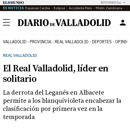
EDICIONES CyL
ES NOTICIA
Especial Cecilia
Eclipse
Accidente Perú
Motín Zambrana
Ca
Menú
VALLADOLID
PROVINCIA
REAL VALLADOLID
DEPORTES
OPINIÓ
REAL VALLADOLID
El Real Valladolid, líder en
solitario
La derrota del Leganés en Albacete
permite a los blanquivioleta encabezar la
clasificación por primera vez en la
temporada