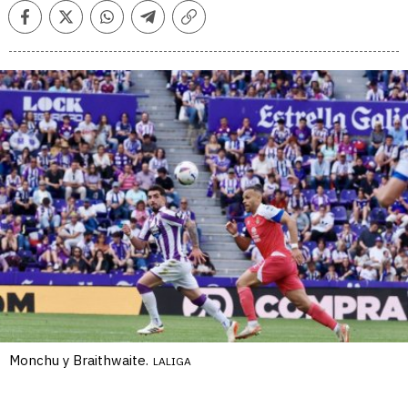
Facebook
Twitter
Whatsapp
Telegram
Copiar
enlace
Monchu y Braithwaite.
LALIGA