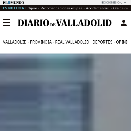
EDICIONES CyL
ES NOTICIA
Eclipse
Recomendaciones eclipse
Accidente Perú
Ola de calo
Menú
VALLADOLID
PROVINCIA
REAL VALLADOLID
DEPORTES
OPINIÓ