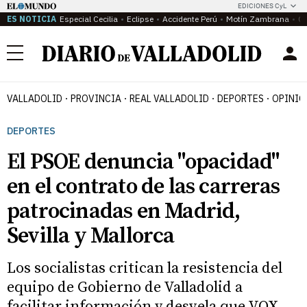
EDICIONES CyL
ES NOTICIA
Especial Cecilia
Eclipse
Accidente Perú
Motín Zambrana
Ca
Menú
VALLADOLID
PROVINCIA
REAL VALLADOLID
DEPORTES
OPINIÓ
DEPORTES
El PSOE denuncia "opacidad"
en el contrato de las carreras
patrocinadas en Madrid,
Sevilla y Mallorca
Los socialistas critican la resistencia del
equipo de Gobierno de Valladolid a
facilitar información y desvela que VOX