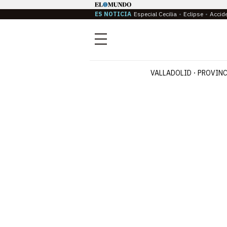
ES NOTICIA
Especial Cecilia
Eclipse
Accid
Menú
VALLADOLID
PROVINC