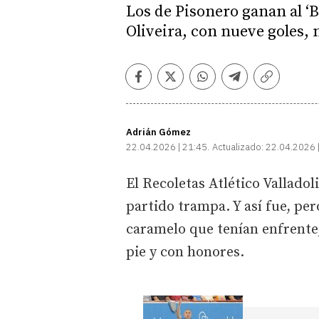
Los de Pisonero ganan al ‘B
Oliveira, con nueve goles,
Facebook
Twitter
Whatsapp
Telegram
Copiar
enlace
Adrián Gómez
22.04.2026 | 21:45
Actualizado:
22.04.2026 
El Recoletas Atlético Valladol
partido trampa. Y así fue, pe
caramelo que tenían enfrente,
pie y con honores.