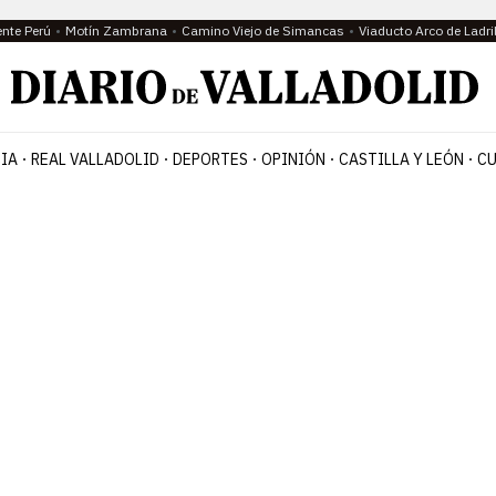
ente Perú
Motín Zambrana
Camino Viejo de Simancas
Viaducto Arco de Ladri
IA
REAL VALLADOLID
DEPORTES
OPINIÓN
CASTILLA Y LEÓN
CU