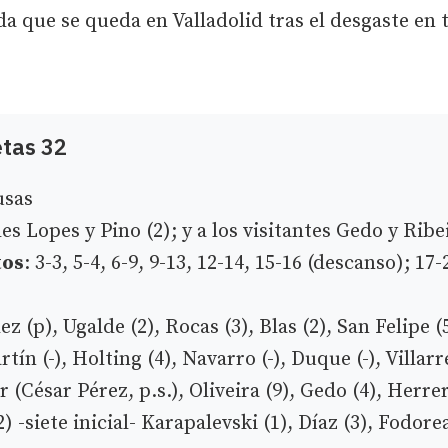
nda que se queda en Valladolid tras el desgaste en 
etas 32
usas
ales Lopes y Pino (2); y a los visitantes Gedo y Ribe
tos
: 3-3, 5-4, 6-9, 9-13, 12-14, 15-16 (descanso); 17-
z (p), Ugalde (2), Rocas (3), Blas (2), San Felipe (5
artín (-), Holting (4), Navarro (-), Duque (-), Villarr
r (César Pérez, p.s.), Oliveira (9), Gedo (4), Herrer
) -siete inicial- Karapalevski (1), Díaz (3), Fodorea