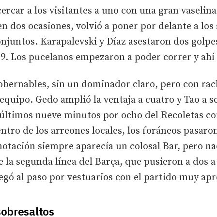
cercar a los visitantes a uno con una gran vaselina
en dos ocasiones, volvió a poner por delante a lo
juntos. Karapalevski y Díaz asestaron dos golpes
9. Los pucelanos empezaron a poder correr y ahí 
bernables, sin un dominador claro, pero con rac
equipo. Gedo amplió la ventaja a cuatro y Tao a se
s últimos nueve minutos por ocho del Recoletas co
entro de los arreones locales, los foráneos pasaro
tación siempre aparecía un colosal Bar, pero na
e la segunda línea del Barça, que pusieron a dos a 
legó al paso por vestuarios con el partido muy apr
 sobresaltos