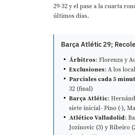
29-32 y el pase a la cuarta ro
últimos días.
Barça Atlétic 29; Recol
Árbitros
: Florenza y A
Exclusiones
: A los loc
Parciales cada 5 minu
32 (final)
Barça Atlétic
: Hernánde
siete inicial- Pino (-), M
Atlético Valladolid
: Ba
Jozinovic (3) y Ribeiro (2