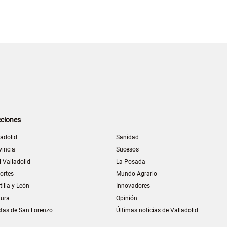
ciones
ladolid
Sanidad
vincia
Sucesos
l Valladolid
La Posada
ortes
Mundo Agrario
tilla y León
Innovadores
tura
Opinión
stas de San Lorenzo
Últimas noticias de Valladolid