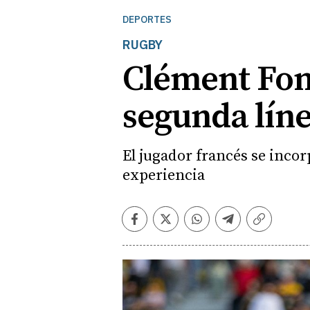
DEPORTES
RUGBY
Clément Font
segunda líne
El jugador francés se inco
experiencia
Facebook
Twitter
Whatsapp
Telegram
Copiar
enlace