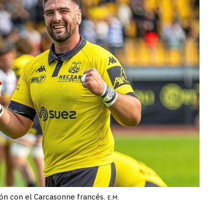
ón con el Carcasonne francés.
E.M.