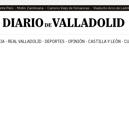
ente Perú
Motín Zambrana
Camino Viejo de Simancas
Viaducto Arco de Ladri
IA
REAL VALLADOLID
DEPORTES
OPINIÓN
CASTILLA Y LEÓN
CU