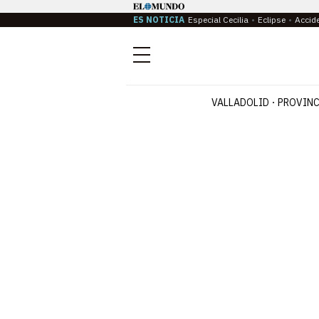
ES NOTICIA
Especial Cecilia
Eclipse
Accid
Menú
VALLADOLID
PROVINC