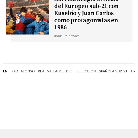
del Europeo sub-21 con
Eusebio y Juan Carlos
como protagonistas en
1986
daniel-m-arranz
EN:
XABI ALONSO
REAL VALLADOLID CF
SELECCIÓN ESPAÑOLA SUB 21
ITAL