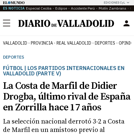
EDICIONES CyL
ES NOTICIA
Especial Cecilia
Eclipse
Accidente Perú
Motín Zambrana
Ca
Menú
VALLADOLID
PROVINCIA
REAL VALLADOLID
DEPORTES
OPINIÓ
DEPORTES
FÚTBOL | LOS PARTIDOS INTERNACIONALES EN
VALLADOLID (PARTE V)
La Costa de Marfil de Didier
Drogba, último rival de España
en Zorrilla hace 17 años
La selección nacional derrotó 3-2 a Costa
de Marfil en un amistoso previo al