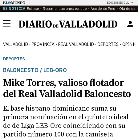
EDICIONES CyL
ES NOTICIA
Eclipse
Recomendaciones eclipse
Accidente Perú
Ola de calo
Menú
VALLADOLID
PROVINCIA
REAL VALLADOLID
DEPORTES
OPINIÓ
DEPORTES
BALONCESTO / LEB-ORO
Mike Torres, valioso flotador
del Real Valladolid Baloncesto
El base hispano-dominicano suma su
primera nominación en el quinteto ideal
de de Liga LEB-Oro coincidiendo con su
partido número 100 con la camiseta