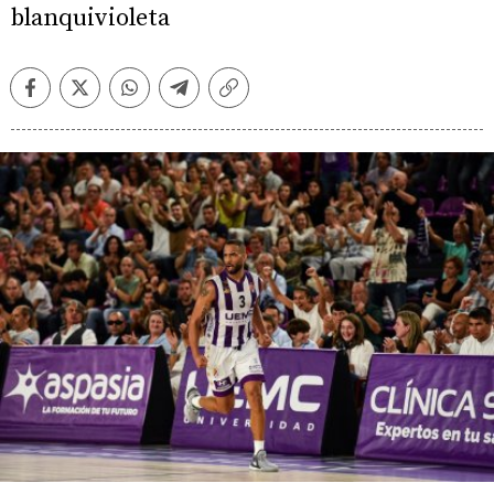
blanquivioleta
Facebook
Twitter
Whatsapp
Telegram
Copiar
enlace