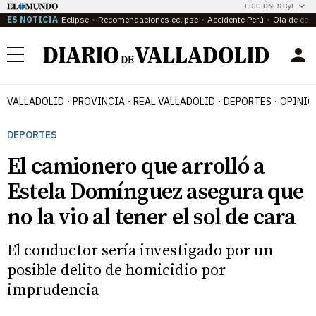
EDICIONES CyL
ES NOTICIA
Eclipse
Recomendaciones eclipse
Accidente Perú
Ola de calo
Menú
VALLADOLID
PROVINCIA
REAL VALLADOLID
DEPORTES
OPINIÓ
DEPORTES
El camionero que arrolló a
Estela Domínguez asegura que
no la vio al tener el sol de cara
El conductor sería investigado por un
posible delito de homicidio por
imprudencia