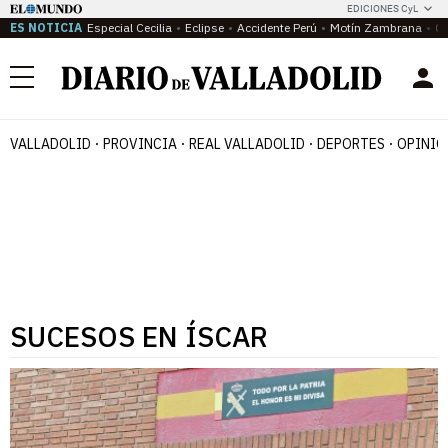
EDICIONES CyL
ES NOTICIA
Especial Cecilia
Eclipse
Accidente Perú
Motín Zambrana
Ca
Menú
VALLADOLID
PROVINCIA
REAL VALLADOLID
DEPORTES
OPINIÓ
SUCESOS EN ÍSCAR