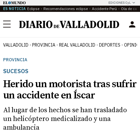
EDICIONES CyL
ES NOTICIA
Eclipse
Recomendaciones eclipse
Accidente Perú
Ola de calo
Menú
VALLADOLID
PROVINCIA
REAL VALLADOLID
DEPORTES
OPINIÓ
PROVINCIA
SUCESOS
Herido un motorista tras sufrir
un accidente en Íscar
Al lugar de los hechos se han trasladado
un helicóptero medicalizado y una
ambulancia