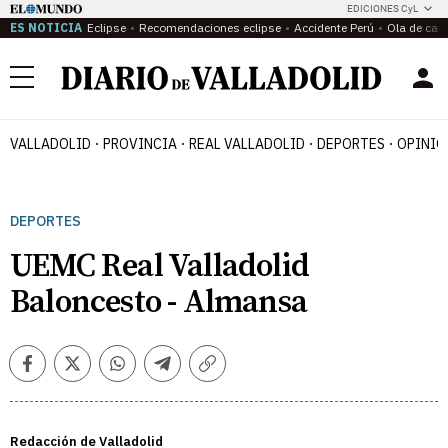
EDICIONES CyL
ES NOTICIA
Eclipse
Recomendaciones eclipse
Accidente Perú
Ola de calo
Menú
VALLADOLID
PROVINCIA
REAL VALLADOLID
DEPORTES
OPINIÓ
DEPORTES
UEMC Real Valladolid
Baloncesto - Almansa
Facebook
Twitter
Whatsapp
Telegram
Copiar
enlace
Redacción de Valladolid