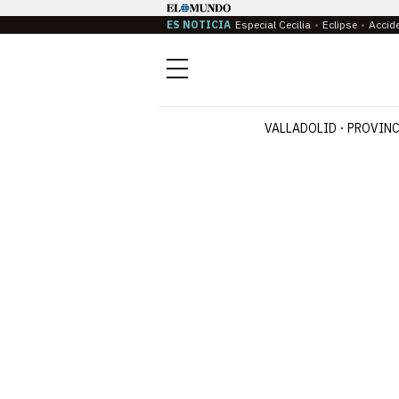
ES NOTICIA
Especial Cecilia
Eclipse
Accid
Menú
VALLADOLID
PROVINC