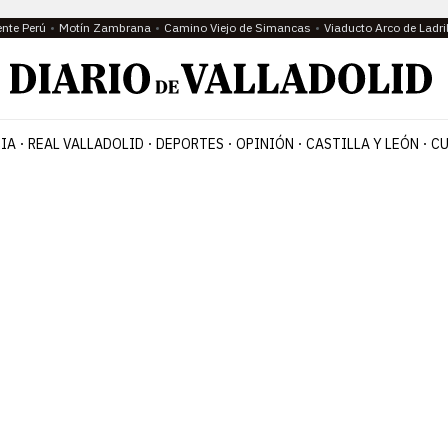
ente Perú
Motín Zambrana
Camino Viejo de Simancas
Viaducto Arco de Ladri
IA
REAL VALLADOLID
DEPORTES
OPINIÓN
CASTILLA Y LEÓN
CU