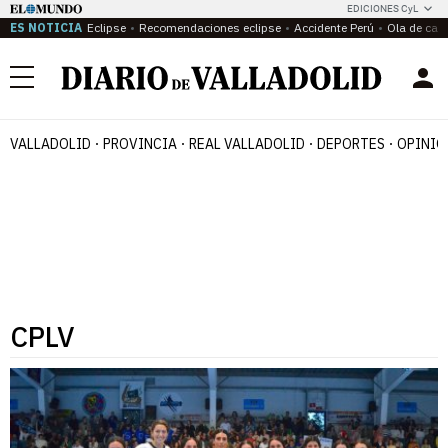
EDICIONES CyL
ES NOTICIA
Eclipse
Recomendaciones eclipse
Accidente Perú
Ola de calo
Menú
VALLADOLID
PROVINCIA
REAL VALLADOLID
DEPORTES
OPINIÓ
CPLV