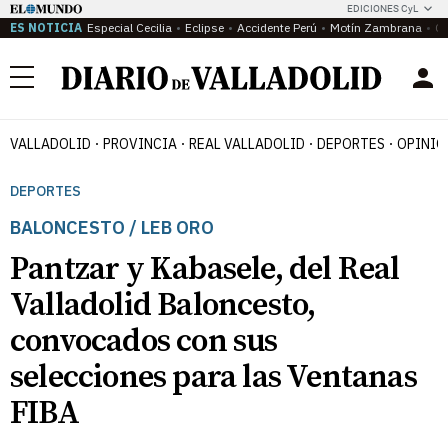
EDICIONES CyL
ES NOTICIA
Especial Cecilia
Eclipse
Accidente Perú
Motín Zambrana
Ca
Menú
VALLADOLID
PROVINCIA
REAL VALLADOLID
DEPORTES
OPINIÓ
DEPORTES
BALONCESTO / LEB ORO
Pantzar y Kabasele, del Real
Valladolid Baloncesto,
convocados con sus
selecciones para las Ventanas
FIBA