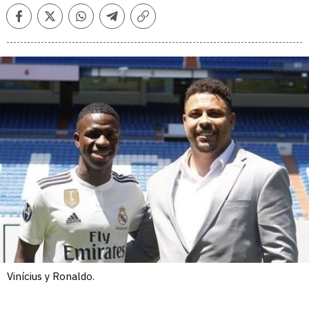
Facebook
Twitter
Whatsapp
Telegram
Copiar
enlace
Vinícius y Ronaldo.