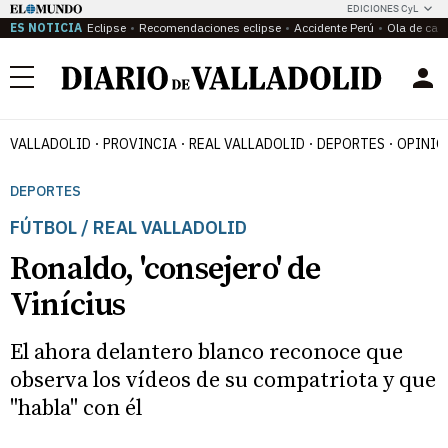
EDICIONES CyL
ES NOTICIA
Eclipse
Recomendaciones eclipse
Accidente Perú
Ola de calo
Menú
VALLADOLID
PROVINCIA
REAL VALLADOLID
DEPORTES
OPINIÓ
DEPORTES
FÚTBOL / REAL VALLADOLID
Ronaldo, 'consejero' de
Vinícius
El ahora delantero blanco reconoce que
observa los vídeos de su compatriota y que
"habla" con él