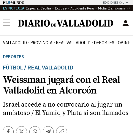
EDICIONES CyL
ES NOTICIA
Especial Cecilia
Eclipse
Accidente Perú
Motín Zambrana
Ca
Menú
VALLADOLID
PROVINCIA
REAL VALLADOLID
DEPORTES
OPINIÓ
DEPORTES
FÚTBOL / REAL VALLADOLID
Weissman jugará con el Real
Valladolid en Alcorcón
Israel accede a no convocarlo al jugar un
amistoso / El Yamiq y Plata sí son llamados