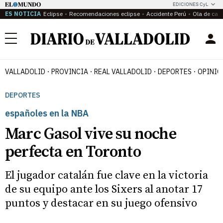
EDICIONES CyL
ES NOTICIA
Eclipse
Recomendaciones eclipse
Accidente Perú
Ola de calo
Menú
VALLADOLID
PROVINCIA
REAL VALLADOLID
DEPORTES
OPINIÓ
DEPORTES
españoles en la NBA
Marc Gasol vive su noche
perfecta en Toronto
El jugador catalán fue clave en la victoria
de su equipo ante los Sixers al anotar 17
puntos y destacar en su juego ofensivo