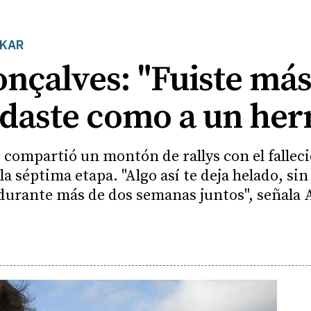
AKAR
onçalves: "Fuiste má
uidaste como a un he
e compartió un montón de rallys con el falleci
a séptima etapa. "Algo así te deja helado, si
urante más de dos semanas juntos", señala 