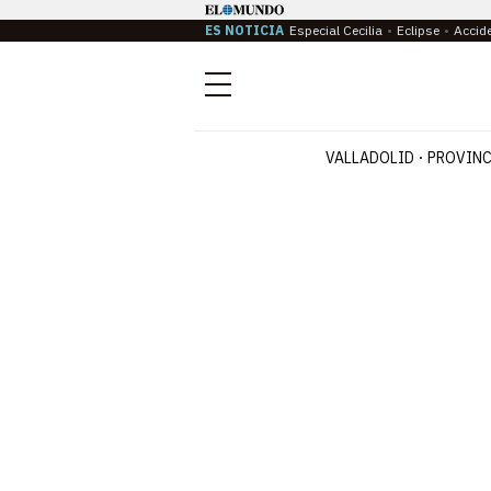
ES NOTICIA
Especial Cecilia
Eclipse
Accid
Menú
VALLADOLID
PROVINC