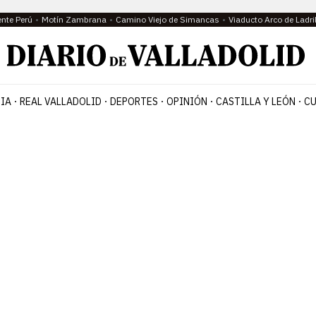
ente Perú
Motín Zambrana
Camino Viejo de Simancas
Viaducto Arco de Ladri
IA
REAL VALLADOLID
DEPORTES
OPINIÓN
CASTILLA Y LEÓN
CU