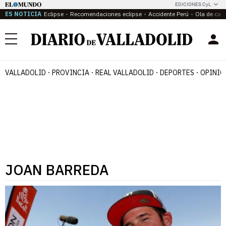
EDICIONES CyL
ES NOTICIA
Eclipse
Recomendaciones eclipse
Accidente Perú
Ola de calo
Menú
VALLADOLID
PROVINCIA
REAL VALLADOLID
DEPORTES
OPINIÓ
JOAN BARREDA