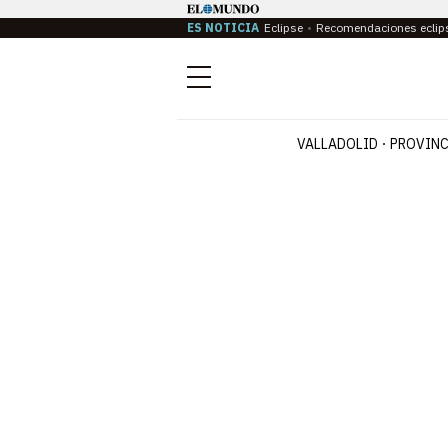
ES NOTICIA
Eclipse
Recomendaciones eclip
Menú
VALLADOLID
PROVINC