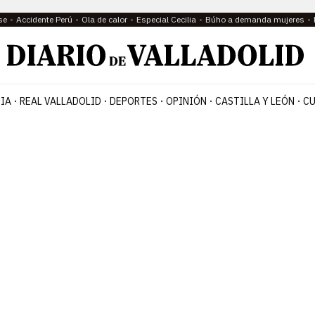
se
Accidente Perú
Ola de calor
Especial Cecilia
Búho a demanda mujeres
IA
REAL VALLADOLID
DEPORTES
OPINIÓN
CASTILLA Y LEÓN
CU