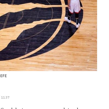
-EFE
| 11:37