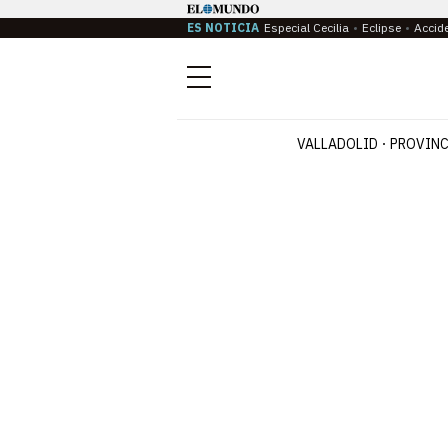
ES NOTICIA
Especial Cecilia
Eclipse
Accid
Menú
VALLADOLID
PROVINC