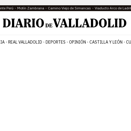
ente Perú
Motín Zambrana
Camino Viejo de Simancas
Viaducto Arco de Ladri
IA
REAL VALLADOLID
DEPORTES
OPINIÓN
CASTILLA Y LEÓN
CU