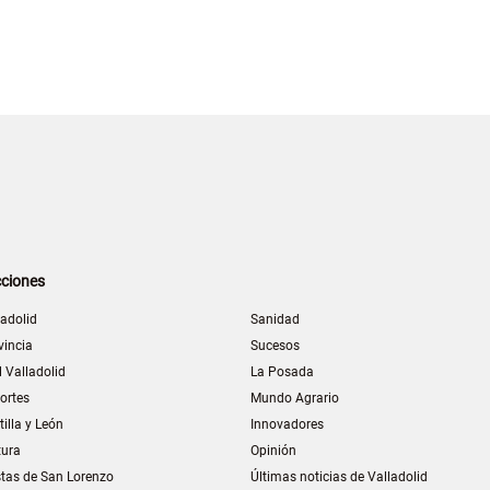
ciones
ladolid
Sanidad
vincia
Sucesos
l Valladolid
La Posada
ortes
Mundo Agrario
tilla y León
Innovadores
tura
Opinión
stas de San Lorenzo
Últimas noticias de Valladolid