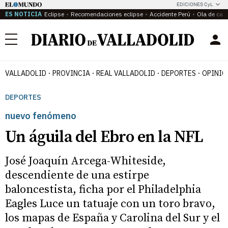
EDICIONES CyL
ES NOTICIA
Eclipse
Recomendaciones eclipse
Accidente Perú
Ola de calo
Menú
VALLADOLID
PROVINCIA
REAL VALLADOLID
DEPORTES
OPINIÓ
DEPORTES
nuevo fenómeno
Un águila del Ebro en la NFL
José Joaquín Arcega-Whiteside,
descendiente de una estirpe
baloncestista, ficha por el Philadelphia
Eagles Luce un tatuaje con un toro bravo,
los mapas de España y Carolina del Sur y el