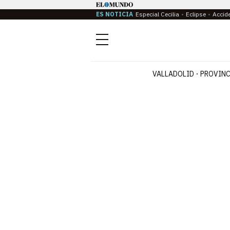
ES NOTICIA
Especial Cecilia
Eclipse
Accid
Menú
VALLADOLID
PROVINC