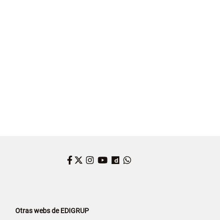
ÉS
Facebook
Twitter
Instagram
YouTube
Dailymotion
WhatsApp
Otras webs de EDIGRUP