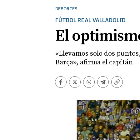
DEPORTES
FÚTBOL REAL VALLADOLID
El optimism
«Llevamos solo dos puntos,
Barça», afirma el capitán
Facebook
Twitter
Whatsapp
Telegram
Copiar
enlace