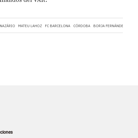
 mandos del VAR.
NAZÁRIO
MATEU LAHOZ
FC BARCELONA
CÓRDOBA
BORJA FERNÁNDEZ
ALAV
ciones