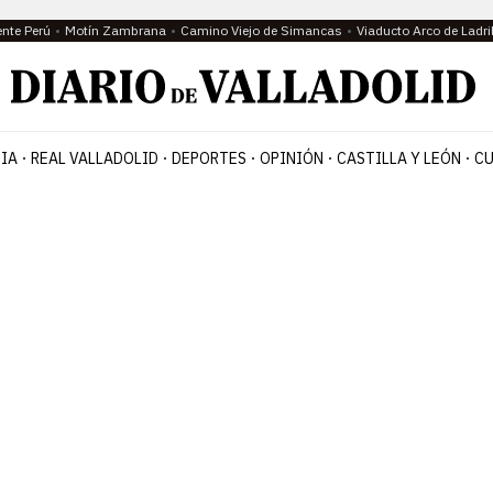
ente Perú
Motín Zambrana
Camino Viejo de Simancas
Viaducto Arco de Ladri
IA
REAL VALLADOLID
DEPORTES
OPINIÓN
CASTILLA Y LEÓN
CU