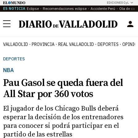
EDICIONES CyL
ES NOTICIA
Eclipse
Recomendaciones eclipse
Accidente Perú
Ola de calo
Menú
VALLADOLID
PROVINCIA
REAL VALLADOLID
DEPORTES
OPINIÓ
DEPORTES
NBA
Pau Gasol se queda fuera del
All Star por 360 votos
El jugador de los Chicago Bulls deberá
esperar la decisión de los entrenadores
para conocer si podrá participar en el
partido de las estrellas