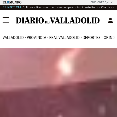
EDICIONES CyL
ES NOTICIA
Eclipse
Recomendaciones eclipse
Accidente Perú
Ola de calo
Menú
VALLADOLID
PROVINCIA
REAL VALLADOLID
DEPORTES
OPINIÓ