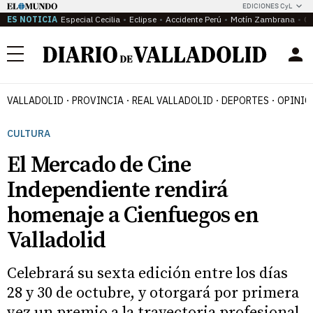
EDICIONES CyL
ES NOTICIA
Especial Cecilia
Eclipse
Accidente Perú
Motín Zambrana
Ca
Menú
VALLADOLID
PROVINCIA
REAL VALLADOLID
DEPORTES
OPINIÓ
CULTURA
El Mercado de Cine
Independiente rendirá
homenaje a Cienfuegos en
Valladolid
Celebrará su sexta edición entre los días
28 y 30 de octubre, y otorgará por primera
vez un premio a la trayectoria profesional