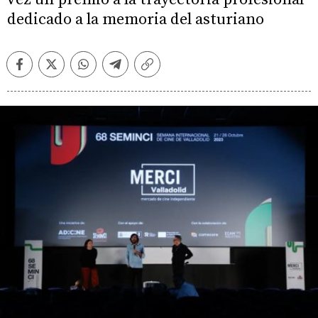
dedicado a la memoria del asturiano
Facebook
Twitter
Whatsapp
Telegram
Copiar
enlace