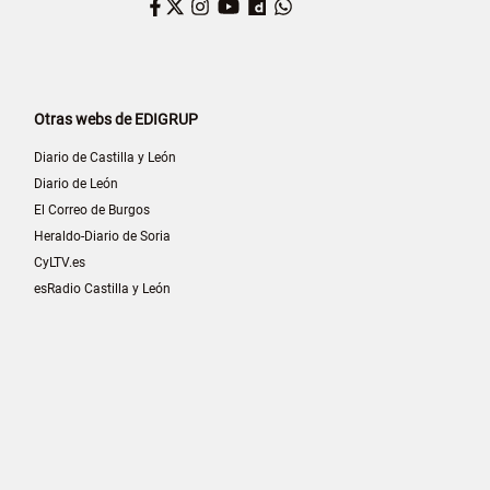
Facebook
Twitter
Instagram
YouTube
Dailymotion
WhatsApp
Otras webs de EDIGRUP
Diario de Castilla y León
Diario de León
El Correo de Burgos
Heraldo-Diario de Soria
CyLTV.es
esRadio Castilla y León