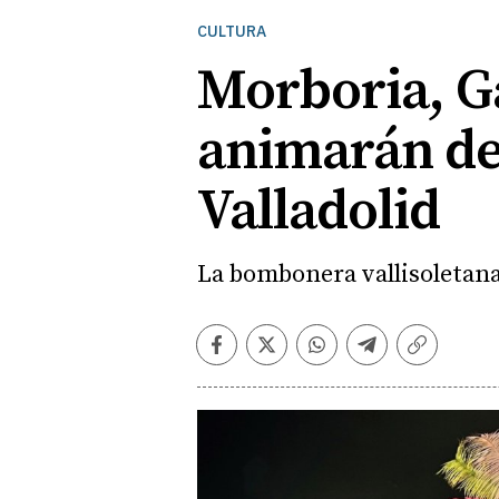
CULTURA
Morboria, G
animarán des
Valladolid
La bombonera vallisoletan
Facebook
Twitter
Whatsapp
Telegram
Copiar
enlace