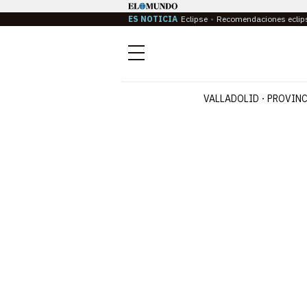
ES NOTICIA
Eclipse
Recomendaciones eclip
Menú
VALLADOLID
PROVINC