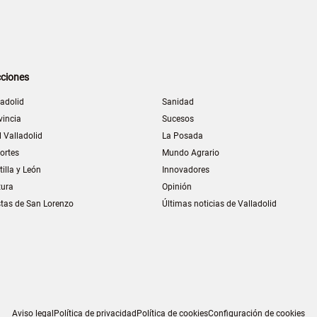
ciones
ladolid
Sanidad
vincia
Sucesos
l Valladolid
La Posada
ortes
Mundo Agrario
tilla y León
Innovadores
tura
Opinión
stas de San Lorenzo
Últimas noticias de Valladolid
Aviso legal
Política de privacidad
Política de cookies
Configuración de cookies