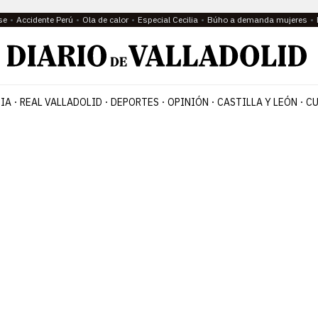
se
Accidente Perú
Ola de calor
Especial Cecilia
Búho a demanda mujeres
IA
REAL VALLADOLID
DEPORTES
OPINIÓN
CASTILLA Y LEÓN
CU