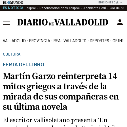
EDICIONES CyL
ES NOTICIA
Eclipse
Recomendaciones eclipse
Accidente Perú
Ola de calo
Menú
VALLADOLID
PROVINCIA
REAL VALLADOLID
DEPORTES
OPINIÓ
CULTURA
FERIA DEL LIBRO
Martín Garzo reinterpreta 14
mitos griegos a través de la
mirada de sus compañeras en
su última novela
El escritor vallisoletano presenta ‘Un