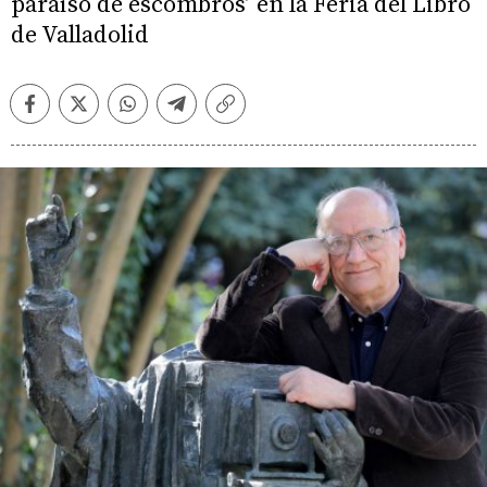
paraíso de escombros’ en la Feria del Libro
de Valladolid
Facebook
Twitter
Whatsapp
Telegram
Copiar
enlace