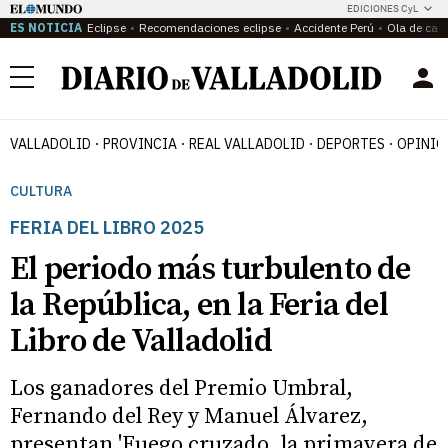
EDICIONES CyL
ES NOTICIA
Eclipse
Recomendaciones eclipse
Accidente Perú
Ola de calo
Menú
VALLADOLID
PROVINCIA
REAL VALLADOLID
DEPORTES
OPINIÓ
CULTURA
FERIA DEL LIBRO 2025
El periodo más turbulento de
la República, en la Feria del
Libro de Valladolid
Los ganadores del Premio Umbral,
Fernando del Rey y Manuel Álvarez,
presentan 'Fuego cruzado, la primavera de