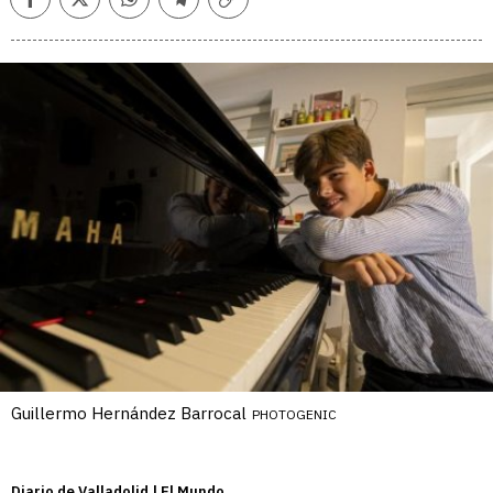
Facebook
Twitter
Whatsapp
Telegram
Copiar
enlace
Guillermo Hernández Barrocal
PHOTOGENIC
Diario de Valladolid | El Mundo