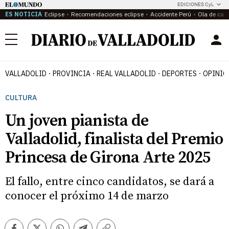
EDICIONES CyL
ES NOTICIA
Eclipse
Recomendaciones eclipse
Accidente Perú
Ola de calo
Menú
VALLADOLID
PROVINCIA
REAL VALLADOLID
DEPORTES
OPINIÓ
CULTURA
Un joven pianista de
Valladolid, finalista del Premio
Princesa de Girona Arte 2025
El fallo, entre cinco candidatos, se dará a
conocer el próximo 14 de marzo