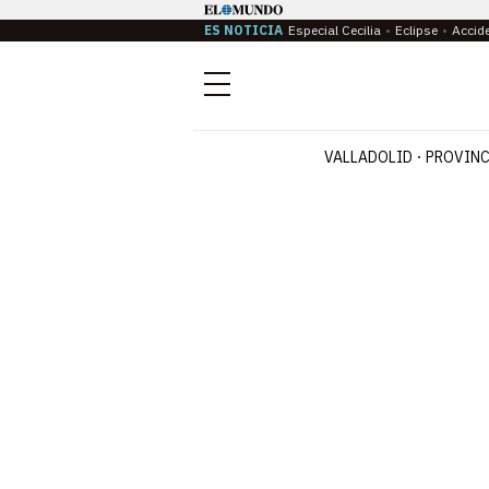
ES NOTICIA
Especial Cecilia
Eclipse
Accid
Menú
VALLADOLID
PROVINC