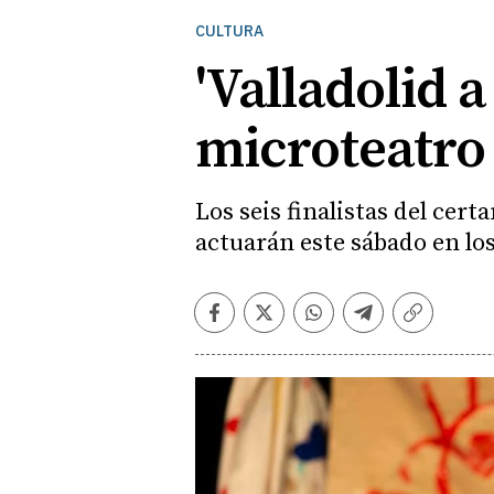
CULTURA
'Valladolid a
microteatro
Los seis finalistas del cer
actuarán este sábado en lo
Facebook
Twitter
Whatsapp
Telegram
Copiar
enlace