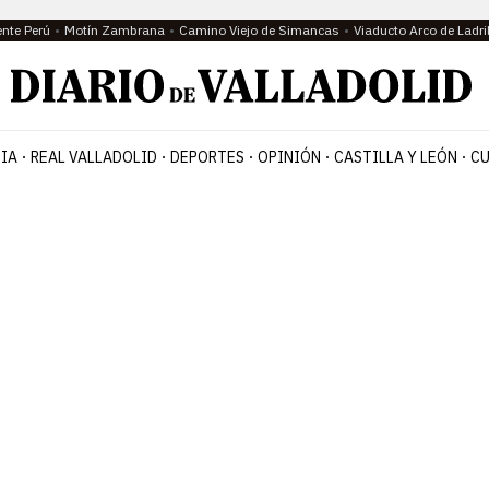
ente Perú
Motín Zambrana
Camino Viejo de Simancas
Viaducto Arco de Ladri
IA
REAL VALLADOLID
DEPORTES
OPINIÓN
CASTILLA Y LEÓN
CU