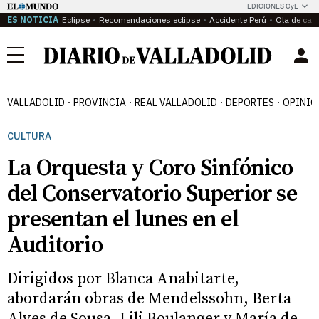
EDICIONES CyL
ES NOTICIA
Eclipse
Recomendaciones eclipse
Accidente Perú
Ola de calo
Menú
VALLADOLID
PROVINCIA
REAL VALLADOLID
DEPORTES
OPINIÓ
CULTURA
La Orquesta y Coro Sinfónico
del Conservatorio Superior se
presentan el lunes en el
Auditorio
Dirigidos por Blanca Anabitarte,
abordarán obras de Mendelssohn, Berta
Alves de Sousa, Lili Boulanger y María de