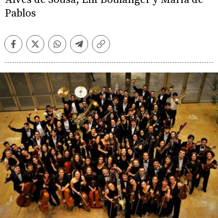
Pablos
Facebook
Twitter
Whatsapp
Telegram
Copiar
enlace