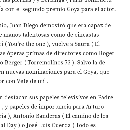
 las piernas ) y Berlanga ( París-Tombuctú
ría con el segundo premio Goya para el actor.
nio, Juan Diego demostró que era capaz de
de manos talentosas como de cineastas
 ( You’re the one ), vuelve a Saura ( El
 las óperas primas de directores como Roger
 Berger ( Torremolinos 73 ). Salvo la de
n en nuevas nominaciones para el Goya, que
or con Vete de mí .
 destacan sus papeles televisivos en Padre
 , y papeles de importancia para Arturo
uria ), Antonio Banderas ( El camino de los
al Day ) o José Luis Cuerda ( Todo es