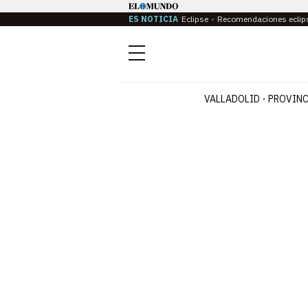
ES NOTICIA
Eclipse
Recomendaciones eclip
Menú
VALLADOLID
PROVINC