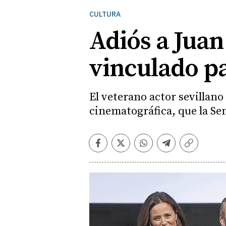
CULTURA
Adiós a Juan
vinculado pa
El veterano actor sevillano
cinematográfica, que la Se
Facebook
Twitter
Whatsapp
Telegram
Copiar
enlace