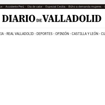
se
Accidente Perú
Ola de calor
Especial Cecilia
Búho a demanda mujeres
IA
REAL VALLADOLID
DEPORTES
OPINIÓN
CASTILLA Y LEÓN
CU