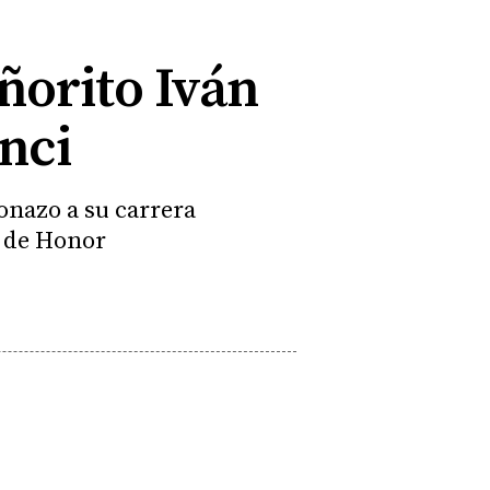
eñorito Iván
nci
onazo a su carrera
a de Honor