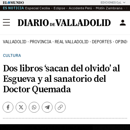
EDICIONES CyL
ES NOTICIA
Especial Cecilia
Eclipse
Accidente Perú
Motín Zambrana
Ca
Menú
VALLADOLID
PROVINCIA
REAL VALLADOLID
DEPORTES
OPINIÓ
CULTURA
Dos libros ‘sacan del olvido’ al
Esgueva y al sanatorio del
Doctor Quemada
Facebook
Twitter
Whatsapp
Telegram
Copiar
enlace