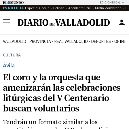
EDICIONES CyL
ES NOTICIA
Especial Cecilia
Eclipse
Accidente Perú
Motín Zambrana
Ca
Menú
VALLADOLID
PROVINCIA
REAL VALLADOLID
DEPORTES
OPINIÓ
CULTURA
Ávila
El coro y la orquesta que
amenizarán las celebraciones
litúrgicas del V Centenario
buscan voluntarios
Tendrán un formato similar a los