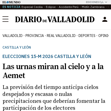
EDICIONES CyL
ES NOTICIA
Especial Cecilia
Eclipse
Accidente Perú
Motín Zambrana
Ca
Menú
VALLADOLID
PROVINCIA
REAL VALLADOLID
DEPORTES
OPINIÓ
CASTILLA Y LEÓN
ELECCIONES 15-M 2026 CASTILLA Y LEÓN
Las urnas miran al cielo y a la
Aemet
La previsión del tiempo anticipa cielos
despejados y escasas o nulas
precipitaciones que deberían fomentar la
participación de los electores